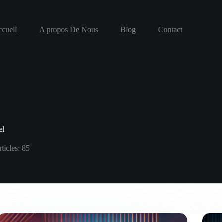
cueil
A propos De Nous
Blog
Contact
el
ticles: 85