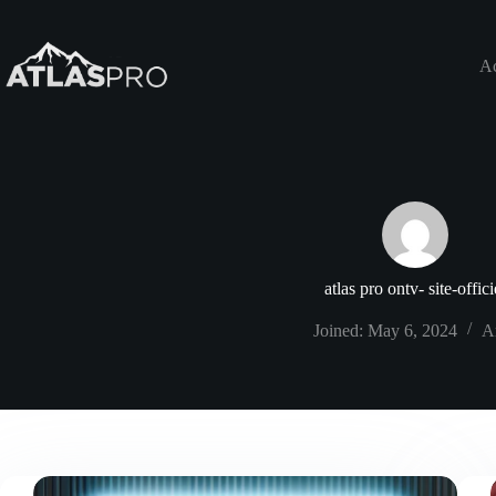
Skip
to
content
Ac
atlas pro ontv- site-offici
Joined: May 6, 2024
Ar