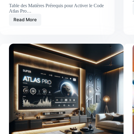
Table des Matières Prérequis pour Activer le Code
Atlas Pro…
Read More
comment
activer
code
Atlas
Pro
ONTV
en
quelques
étapes
simples
1:
superbe
qualité