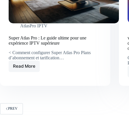
AtlasPro IPTV
Super Atlas Pro : Le guide ultime pour une
expérience IPTV supérieure
< Comment configurer Super Atlas Pro Plans
d’abonnement et tarification…
Read More
Super
Atlas
Pro
:
Le
guide
ultime
pour
PREV
une
expérience
IPTV
supérieure