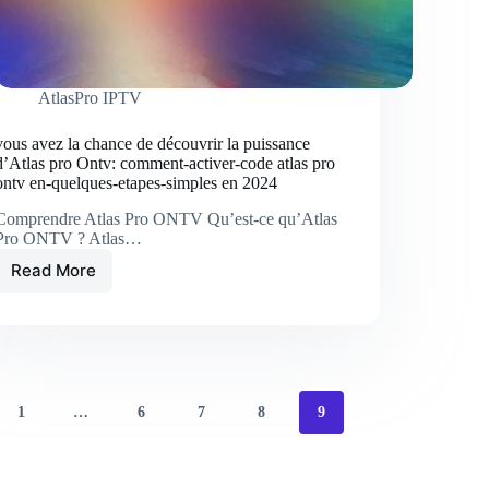
AtlasPro IPTV
vous avez la chance de découvrir la puissance
d’Atlas pro Ontv: comment-activer-code atlas pro
ontv en-quelques-etapes-simples en 2024
Comprendre Atlas Pro ONTV Qu’est-ce qu’Atlas
Pro ONTV ? Atlas…
Read More
vous
avez
la
chance
de
découvrir
la
1
…
6
7
8
9
puissance
d’Atlas
pro
Ontv: