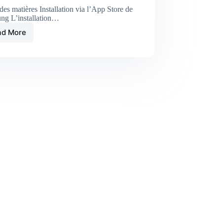
des matières Installation via l’App Store de
ng L’installation…
ad More
Comment
Installer
et
Utiliser
Atlas
Pro
ONTV1
sur
TV
Samsung