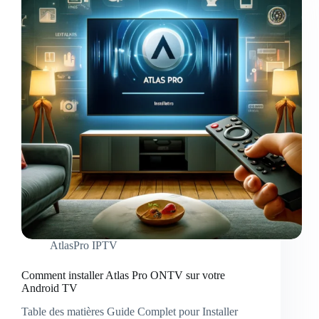
super
offre
à
30€
AtlasPro IPTV
Comment installer Atlas Pro ONTV sur votre
Android TV
Table des matières Guide Complet pour Installer