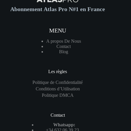
fort
infos
Abonnement Atlas Pro N#1 en France
1?
MENU
A propos De Nous
Contact
Blog
Les règles
Politique de Confidentialité
Conditions d’Utilisation
Politique DMCA
Contact
Whatsapp:
+34 632 06 39 23