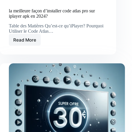
la meilleure façon d’installer code atlas pro sur
iplayer apk en 2024?
Table des Matières Qu’est-ce qu’iPlayer? Pourquoi
Utiliser le Code Atlas…
Read More
la
meilleure
façon
d’installer
code
atlas
pro
sur
iplayer
apk
en
2024?