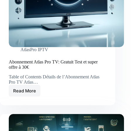
AtlasPro IPTV
Abonnement Atlas Pro TV: Gratuit Test et super
offre à 30€
Table of Contents Détails de l’Abonnement Atlas
Pro TV Atlas…
Read More
Abonnement
Atlas
Pro
TV:
Gratuit
Test
et