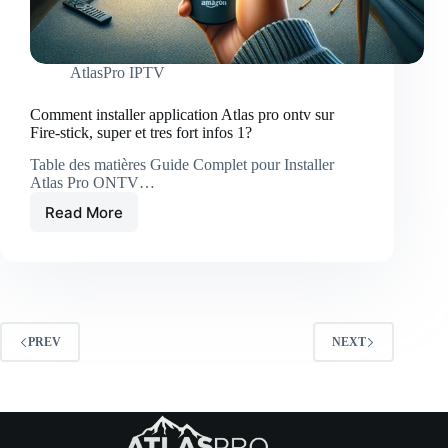
AtlasPro IPTV
Comment installer application Atlas pro ontv sur
Fire-stick, super et tres fort infos 1?
Table des matières Guide Complet pour Installer
Atlas Pro ONTV…
Read More
Comment
installer
application
Atlas
pro
ontv
sur
PREV
NEXT
Fire-
stick,
super
et
tres