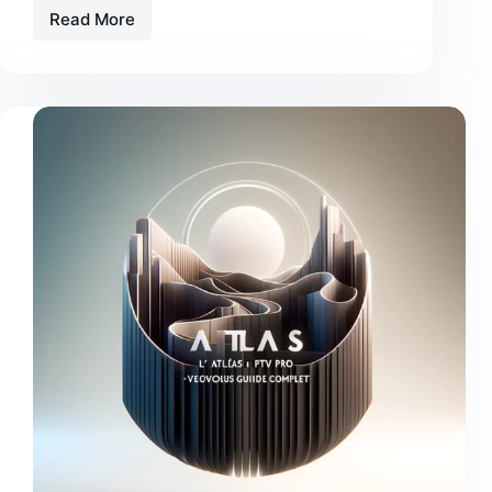
Read More
Atlas
Pro
OnTV
Application
Windows:
Comprehensive
Guide
24