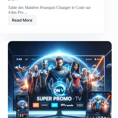
Table des Matières Pourquoi Changer le Code sur
Atlas Pro…
Read More
Comment
Changer
le
Code
sur
Atlas
Pro
ONTV
en
2024?