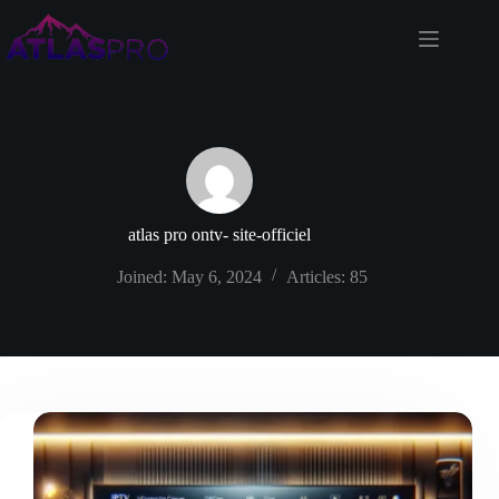
Skip
to
content
atlas pro ontv- site-officiel
Joined: May 6, 2024
Articles: 85