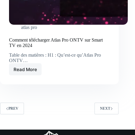
atlas pro
Comment télécharger Atlas Pro ONTV sur Smart
TV en 2024
Table des matières : H1 : Qu’est-ce qu’Atlas Pro
ONTV…
Read More
Comment
télécharger
Atlas
Pro
ONTV
sur
Smart
PREV
NEXT
TV
en
2024