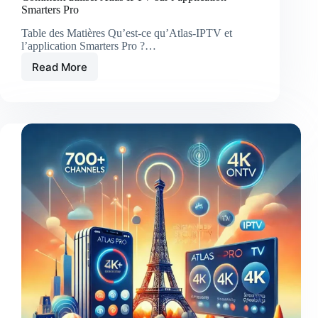
Smarters Pro
Table des Matières Qu’est-ce qu’Atlas-IPTV et
l’application Smarters Pro ?…
Read More
Comment
utiliser
Atlas
IPTV
sur
l’application
Smarters
Pro