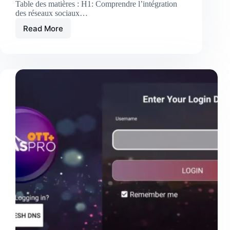
Table des matières : H1: Comprendre l’intégration
des réseaux sociaux…
Read More
L’intégration
des
réseaux
sociaux
d’Atlas
Pro