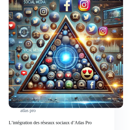
la
promotion
des
films
indépendants
atlas pro
L’intégration des réseaux sociaux d’Atlas Pro