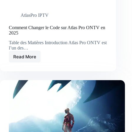
AtlasPro IPTV
Comment Changer le Code sur Atlas Pro ONTV en
2025
Table des Matières Introduction Atlas Pro ONTV est
l’un des…
Read More
Comment
Changer
le
Code
sur
Atlas
Pro
ONTV
en
2025