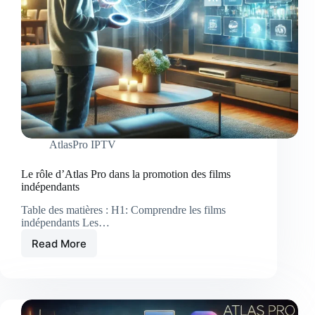
AtlasPro IPTV
Le rôle d’Atlas Pro dans la promotion des films
indépendants
Table des matières : H1: Comprendre les films
indépendants Les…
Read More
Le
rôle
d’Atlas
Pro
dans