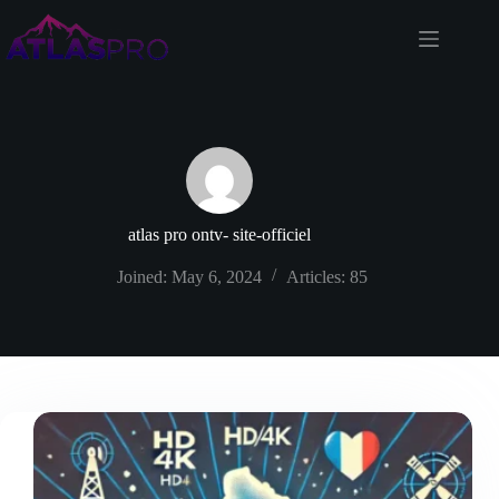
Skip
to
content
atlas pro ontv- site-officiel
Joined: May 6, 2024
Articles: 85