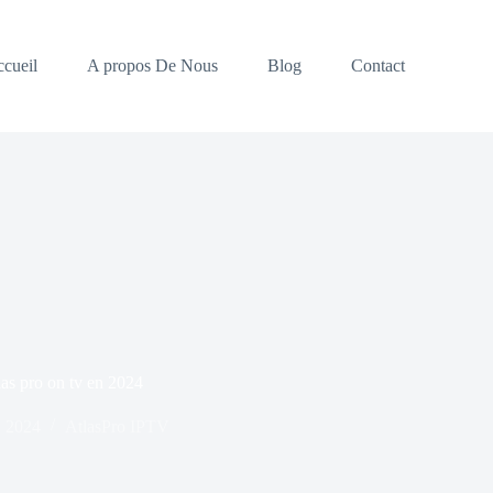
cueil
A propos De Nous
Blog
Contact
las pro on tv en 2024
, 2024
AtlasPro IPTV