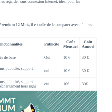
les regarder sans connexion Internet, idéal pour les
Premium 12 Mois
, il est utile de le comparer avec d’autres
Coût
Coût
onctionnalités
Publicité
Mensuel
Annuel
és de base
Oui
10 €
30 €
ns publicité, support
oui
10 €
30 €
ns publicité, support
oui
10€
30€
téléchargement hors ligne