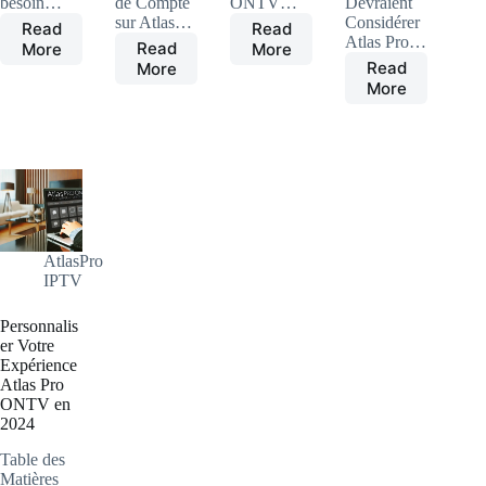
besoin…
de Compte
ONTV…
Devraient
sur Atlas…
Considérer
Read
Read
Atlas Pro…
les
Atlas
Read
More
More
Atlas
Read
avantage
Pro
More
Atlas
Pro
More
d
ONTV:
Pro
ONTV:
atlas
Explorer
ONTV
comment
pro
la
et
Partager
ontv
super
creative
Votre
pour-
Diversité
Gaming
Compte
les
du
:
1
travailleurs
Contenu
Les
Atlas
a
sur
Meilleures
Pro
distance-
Atlas
AtlasPro
Chaînes
ONTV
1
Pro
IPTV
pour
en
ONTV
les
Toute
en
Personnalis
Gamers
Sécurité
2024
er Votre
en
Expérience
2024
Atlas Pro
ONTV en
2024
Table des
Matières