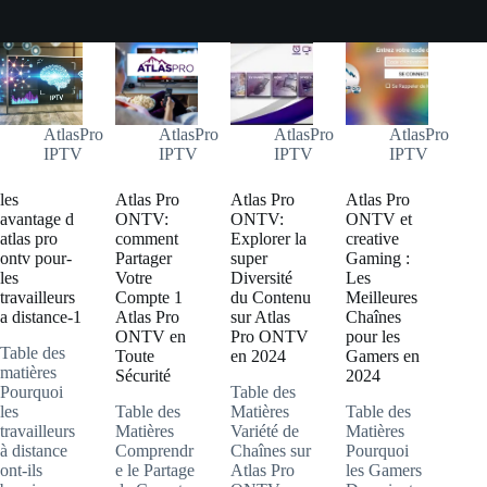
AtlasPro
AtlasPro
AtlasPro
AtlasPro
IPTV
IPTV
IPTV
IPTV
les
Atlas Pro
Atlas Pro
Atlas Pro
avantage d
ONTV:
ONTV:
ONTV et
atlas pro
comment
Explorer la
creative
ontv pour-
Partager
super
Gaming :
les
Votre
Diversité
Les
travailleurs
Compte 1
du Contenu
Meilleures
a distance-1
Atlas Pro
sur Atlas
Chaînes
ONTV en
Pro ONTV
pour les
Table des
Toute
en 2024
Gamers en
matières
Sécurité
2024
Pourquoi
Table des
les
Table des
Matières
Table des
travailleurs
Matières
Variété de
Matières
à distance
Comprendr
Chaînes sur
Pourquoi
ont-ils
e le Partage
Atlas Pro
les Gamers