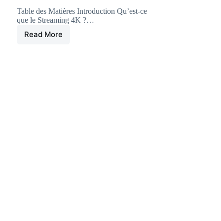
Table des Matières Introduction Qu’est-ce
que le Streaming 4K ?…
Read More
Atlas
pro:
comment
Optimiser
Votre
Connexion
Internet
pour
le
Streaming
4K