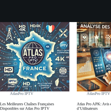
AtlasPro IPTV
AtlasPro IPTV
Les Meilleures Chaînes Françaises
Atlas Pro APK: Avis 
Disponibles sur Atlas Pro IPTV
d’Utilisateurs