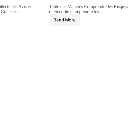
llecte des Avis et
Table des Matières Comprendre les Risques
s Collecte…
de Sécurité Comprendre les…
Read More
Comment
Sécuriser
Votre
Utilisation
d’Atlas
Pro
rs
APK