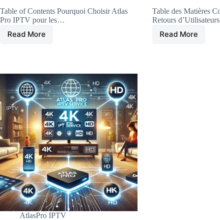
Table of Contents Pourquoi Choisir Atlas
Table des Matières Co
Pro IPTV pour les…
Retours d’Utilisateur
Read More
Read More
Les
Atlas
Meilleures
Pro
Chaînes
APK:
Françaises
Avis
Disponibles
et
sur
Retours
Atlas
d’Utilisateu
Pro
IPTV
AtlasPro IPTV