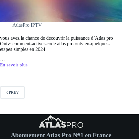
AtlasPro IPTV
vous avez la chance de découvrir la puissance d’Atlas pro
Ontv: comment-activer-code atlas pro ontv en-quelques-
etapes-simples en 2024
…
En savoir plus
vous
avez
la
chance
de
PREV
découvrir
la
puissance
d’Atlas
pro
Ontv:
comment-
activer-
Abonnement Atlas Pro N#1 en France
code