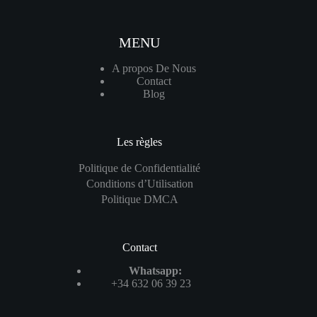
atlas
pro
ontv
en-
MENU
quelques-
etapes-
A propos De Nous
simples
Contact
en
Blog
2024
Les règles
Politique de Confidentialité
Conditions d’Utilisation
Politique DMCA
Contact
Whatsapp:
+34 632 06 39 23