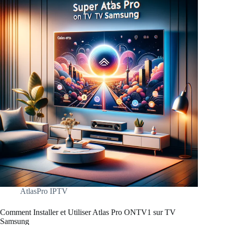
avec
Atlas
Pro
ontv
–
24h
AtlasPro IPTV
Comment Installer et Utiliser Atlas Pro ONTV1 sur TV
Samsung