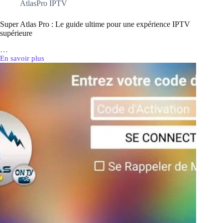
AtlasPro IPTV
Super Atlas Pro : Le guide ultime pour une expérience IPTV
supérieure
…
En savoir plus
Super
Atlas
Pro
:
Le
guide
ultime
pour
une
expérience
IPTV
supérieure